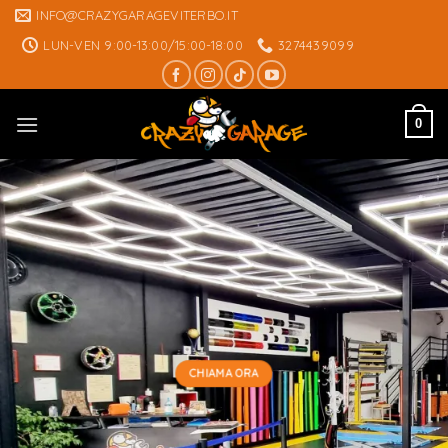
Skip
INFO@CRAZYGARAGEVITERBO.IT
to
LUN-VEN 9:00-13:00/15:00-18:00
3274439099
content
0
CHIAMA ORA