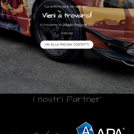
“La differenza è nei dettagli “
Vieni a trovarci!
ci troviamo in Strada Poggino, 123
Viterbo
VAI ALLA PAGINA CONTATTI
I nostri Partner