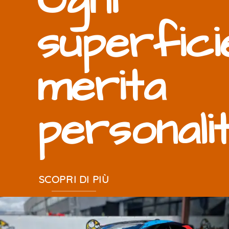
Ogni
superfici
merita
personali
SCOPRI DI PIÙ