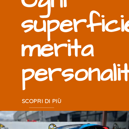
Ogni
superfici
merita
personali
SCOPRI DI PIÙ