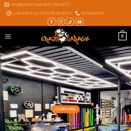
Skip
INFO@CRAZYGARAGEVITERBO.IT
to
LUN-VEN 9:00-13:00/15:00-18:00
3274439099
content
0
CHIAMA ORA