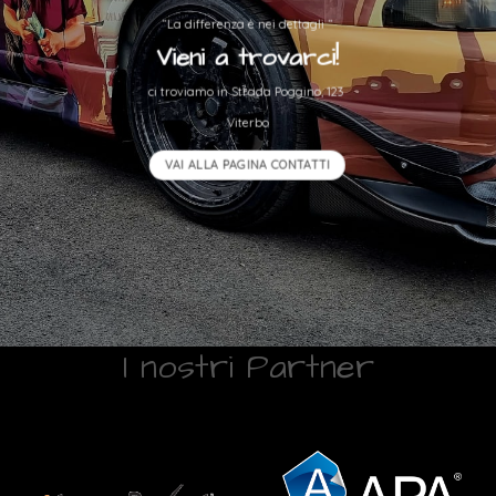
“La differenza è nei dettagli “
Vieni a trovarci!
ci troviamo in Strada Poggino, 123
Viterbo
VAI ALLA PAGINA CONTATTI
I nostri Partner