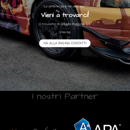
“La differenza è nei dettagli “
Vieni a trovarci!
ci troviamo in Strada Poggino, 123
Viterbo
VAI ALLA PAGINA CONTATTI
I nostri Partner