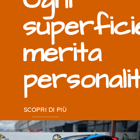
Ogni
superfici
merita
personali
SCOPRI DI PIÙ