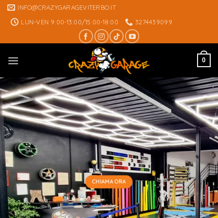
Skip
INFO@CRAZYGARAGEVITERBO.IT
to
LUN-VEN 9:00-13:00/15:00-18:00
3274439099
content
0
CHIAMA ORA