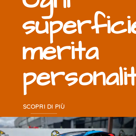
Ogni
superfici
merita
personali
SCOPRI DI PIÙ