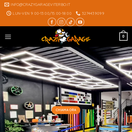
Skip
INFO@CRAZYGARAGEVITERBO.IT
to
LUN-VEN 9:00-13:00/15:00-18:00
3274439099
content
0
CHIAMA ORA