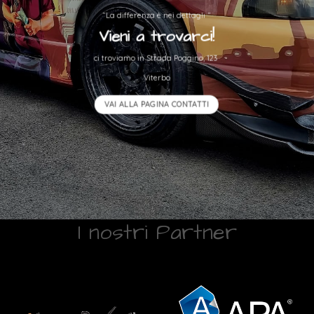
“La differenza è nei dettagli “
Vieni a trovarci!
ci troviamo in Strada Poggino, 123
Viterbo
VAI ALLA PAGINA CONTATTI
I nostri Partner