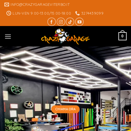
Skip
INFO@CRAZYGARAGEVITERBO.IT
to
LUN-VEN 9:00-13:00/15:00-18:00
3274439099
content
0
CHIAMA ORA