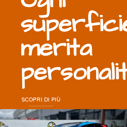
Ogni
superfici
merita
personali
SCOPRI DI PIÙ