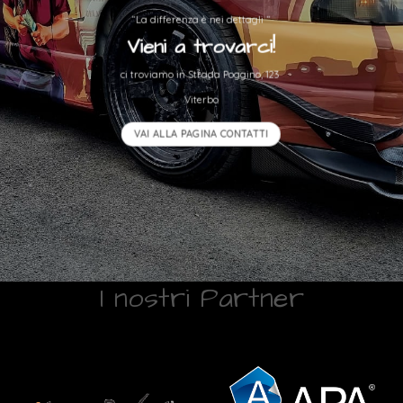
“La differenza è nei dettagli “
Vieni a trovarci!
ci troviamo in Strada Poggino, 123
Viterbo
VAI ALLA PAGINA CONTATTI
I nostri Partner