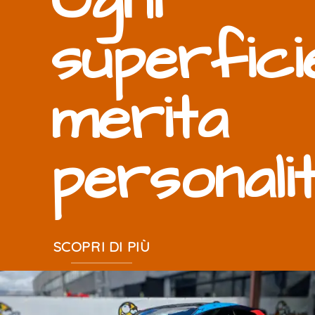
Ogni
superfici
merita
personali
SCOPRI DI PIÙ