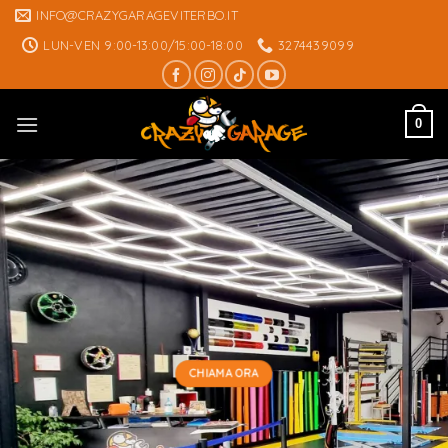
Skip
INFO@CRAZYGARAGEVITERBO.IT
to
LUN-VEN 9:00-13:00/15:00-18:00
3274439099
content
0
CHIAMA ORA