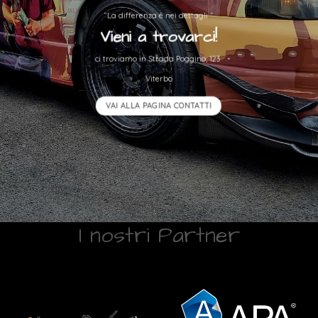
“La differenza è nei dettagli “
Vieni a trovarci!
ci troviamo in Strada Poggino, 123
Viterbo
VAI ALLA PAGINA CONTATTI
I nostri Partner