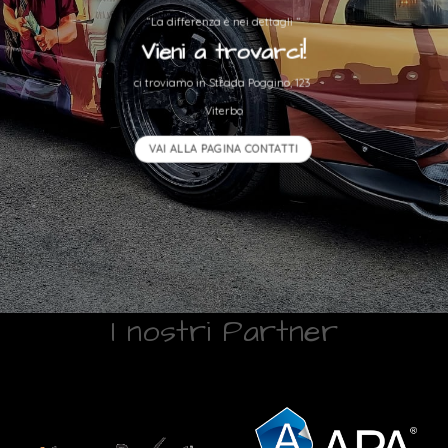
“La differenza è nei dettagli “
Vieni a trovarci!
ci troviamo in Strada Poggino, 123
Viterbo
VAI ALLA PAGINA CONTATTI
I nostri Partner