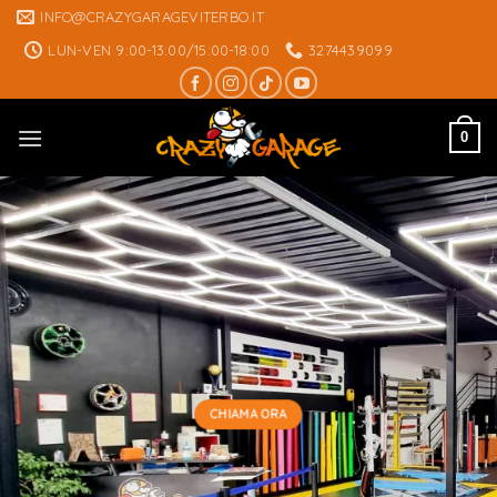
Skip
INFO@CRAZYGARAGEVITERBO.IT
to
LUN-VEN 9:00-13:00/15:00-18:00
3274439099
content
0
CHIAMA ORA