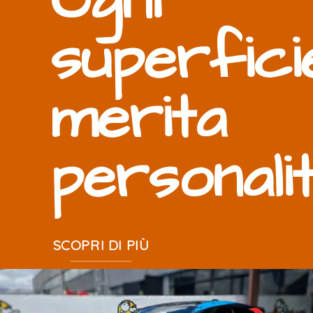
Ogni
superfici
merita
personali
SCOPRI DI PIÙ