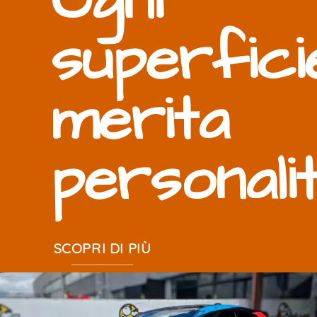
Ogni
superfici
merita
personali
SCOPRI DI PIÙ