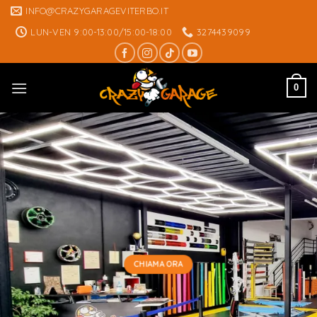
Skip
INFO@CRAZYGARAGEVITERBO.IT
to
LUN-VEN 9:00-13:00/15:00-18:00
3274439099
content
0
CHIAMA ORA