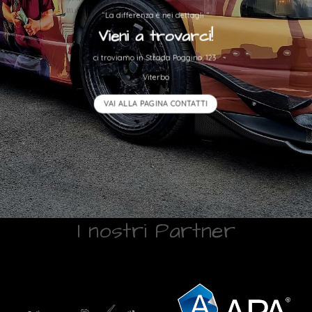
“La differenza è nei dettagli “
Vieni a trovarci!
ci troviamo in Strada Poggino, 123
Viterbo
VAI ALLA PAGINA CONTATTI
I nostri Partner