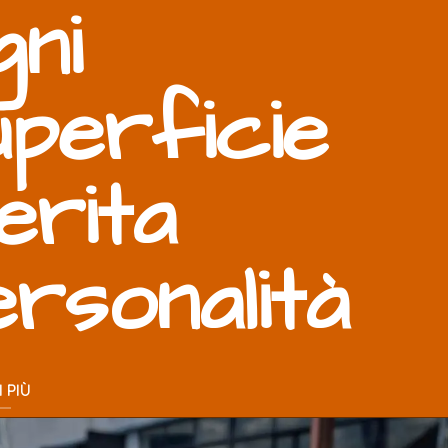
gni
uperficie
erita
ersonalità
 PIÙ