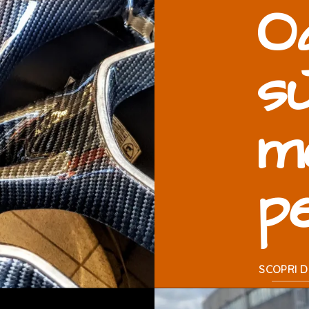
O
s
m
p
SCOPRI DI