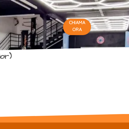
CHIAMA
ORA
or)