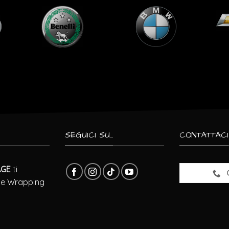
SEGUICI SU...
CONTATTACI
AGE
ti
ra e Wrapping