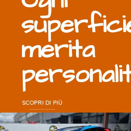
Ogni
superfici
merita
personali
SCOPRI DI PIÙ