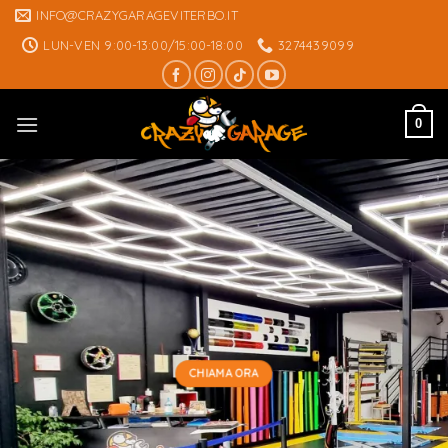
Skip
INFO@CRAZYGARAGEVITERBO.IT
to
LUN-VEN 9:00-13:00/15:00-18:00
3274439099
content
0
CHIAMA ORA