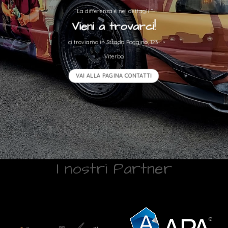
“La differenza è nei dettagli “
Vieni a trovarci!
ci troviamo in Strada Poggino, 123
Viterbo
VAI ALLA PAGINA CONTATTI
I nostri Partner