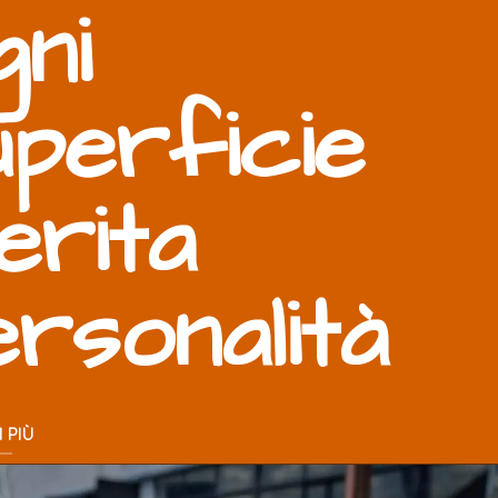
gni
uperficie
erita
ersonalità
 PIÙ