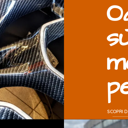
O
s
m
p
SCOPRI DI