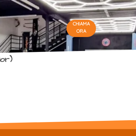
CHIAMA
ORA
or)