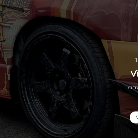
“
V
ci t