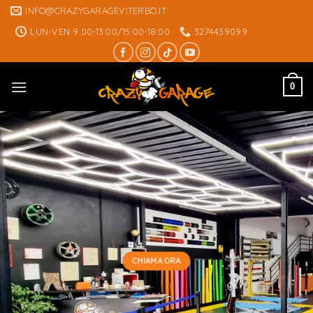
Skip
INFO@CRAZYGARAGEVITERBO.IT
to
LUN-VEN 9:00-13:00/15:00-18:00
3274439099
content
0
CHIAMA ORA