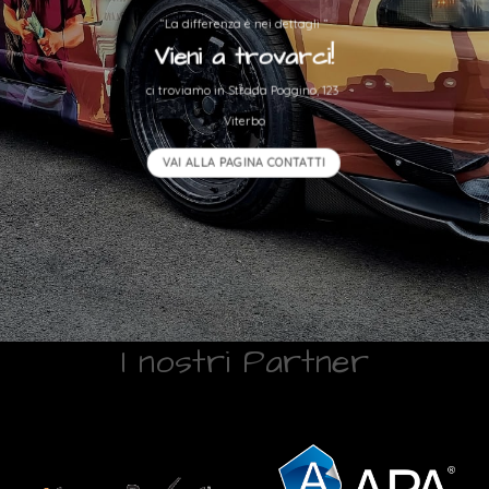
“La differenza è nei dettagli “
Vieni a trovarci!
ci troviamo in Strada Poggino, 123
Viterbo
VAI ALLA PAGINA CONTATTI
I nostri Partner