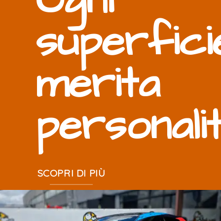
Ogni
superfici
merita
personali
SCOPRI DI PIÙ